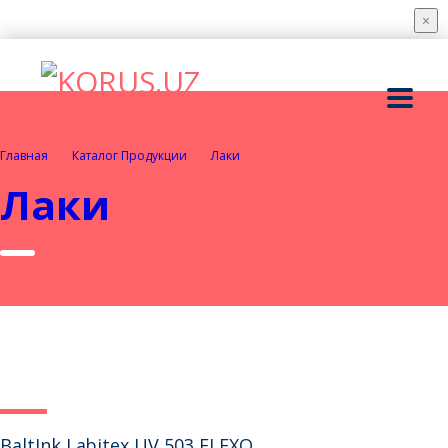
×
Главная
Каталог Продукции
Лаки
Лаки
BaltInk Labitex UV 503 FLEXO